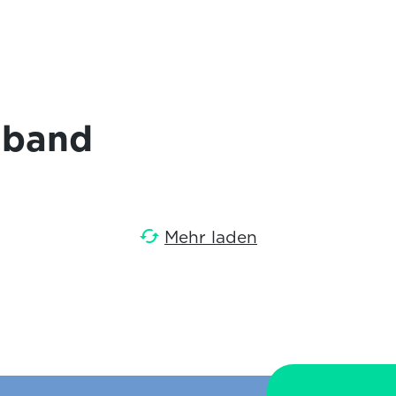
itband

Mehr laden