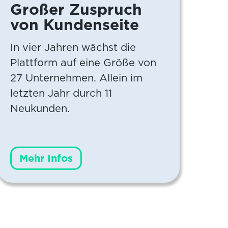
Großer Zuspruch
N
von Kundenseite
N
In vier Jahren wächst die
All
Plattform auf eine Größe von
fi
27 Unternehmen. Allein im
Nac
letzten Jahr durch 11
fr
Neukunden.
Tei
Mehr Infos
M