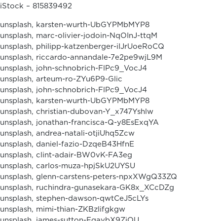
iStock – 815839492
unsplash, karsten-wurth-UbGYPMbMYP8
unsplash, marc-olivier-jodoin-NqOInJ-ttqM
unsplash, philipp-katzenberger-iIJrUoeRoCQ
unsplash, riccardo-annandale-7e2pe9wjL9M
unsplash, john-schnobrich-FlPc9_VocJ4
unsplash, arteum-ro-ZYu6P9-Glic
unsplash, john-schnobrich-FlPc9_VocJ4
unsplash, karsten-wurth-UbGYPMbMYP8
unsplash, christian-dubovan-Y_x747Yshlw
unsplash, jonathan-francisca-Q-y8EsExqYA
unsplash, andrea-natali-otjiUhq5Zcw
unsplash, daniel-fazio-DzqeB43HfnE
unsplash, clint-adair-BW0vK-FA3eg
unsplash, carlos-muza-hpjSkU2UYSU
unsplash, glenn-carstens-peters-npxXWgQ33ZQ
unsplash, ruchindra-gunasekara-GK8x_XCcDZg
unsplash, stephen-dawson-qwtCeJ5cLYs
unsplash, mimi-thian-ZKBzlifgkgw
unsplash, james-sutton-FqaybX9ZiOU