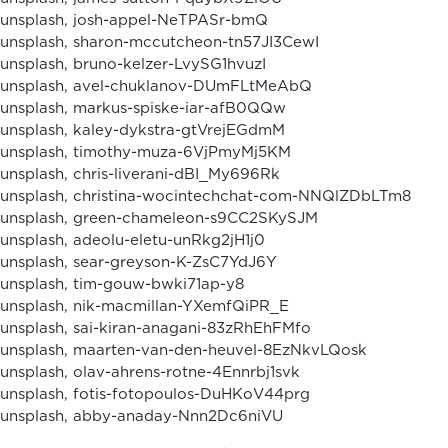
unsplash, josh-appel-NeTPASr-bmQ
unsplash, sharon-mccutcheon-tn57JI3CewI
unsplash, bruno-kelzer-LvySG1hvuzI
unsplash, avel-chuklanov-DUmFLtMeAbQ
unsplash, markus-spiske-iar-afB0QQw
unsplash, kaley-dykstra-gtVrejEGdmM
unsplash, timothy-muza-6VjPmyMj5KM
unsplash, chris-liverani-dBI_My696Rk
unsplash, christina-wocintechchat-com-NNQlZDbLTm8
unsplash, green-chameleon-s9CC2SKySJM
unsplash, adeolu-eletu-unRkg2jH1j0
unsplash, sear-greyson-K-ZsC7YdJ6Y
unsplash, tim-gouw-bwki71ap-y8
unsplash, nik-macmillan-YXemfQiPR_E
unsplash, sai-kiran-anagani-83zRhEhFMfo
unsplash, maarten-van-den-heuvel-8EzNkvLQosk
unsplash, olav-ahrens-rotne-4Ennrbj1svk
unsplash, fotis-fotopoulos-DuHKoV44prg
unsplash, abby-anaday-Nnn2Dc6niVU