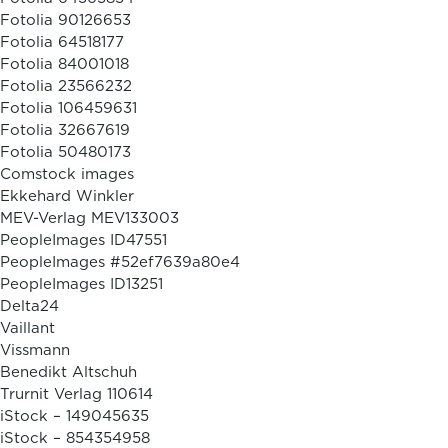
Fotolia 90126653
Fotolia 64518177
Fotolia 84001018
Fotolia 23566232
Fotolia 106459631
Fotolia 32667619
Fotolia 50480173
Comstock images
Ekkehard Winkler
MEV-Verlag MEV133003
PeopleImages ID47551
PeopleImages #52ef7639a80e4
PeopleImages ID13251
Delta24
Vaillant
Vissmann
Benedikt Altschuh
Trurnit Verlag 110614
iStock – 149045635
iStock – 854354958