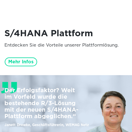
S/4HANA Plattform
Entdecken Sie die Vorteile unserer Plattformlösung.
Mehr Infos
Der Erfolgsfaktor? Weit
im Vorfeld wurde die
bestehende R/3-Lösung
mit der neuen S/4HANA-
Plattform abgeglichen.“
Janett Drewke, Geschäftsführerin, WEMAG Netz