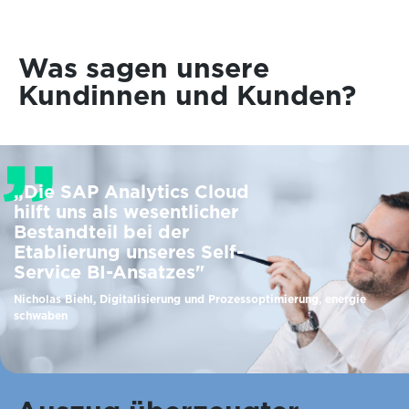
Was sagen unsere
Kundinnen und Kunden?
„Die SAP Analytics Cloud
hilft uns als wesentlicher
Bestandteil bei der
Etablierung unseres Self-
Service BI-Ansatzes"
Nicholas Biehl, Digitalisierung und Prozessoptimierung, energie
schwaben